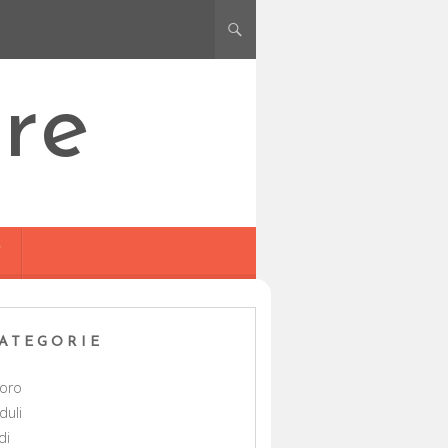
re
Y
ATEGORIE
voro
duli
di