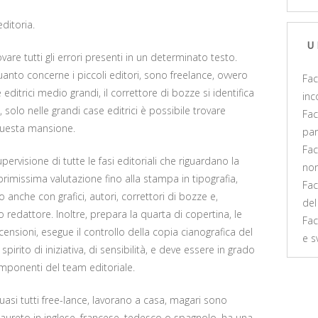
editoria.
U
vare tutti gli errori presenti in un determinato testo.
uanto concerne i piccoli editori, sono freelance, ovvero
Fac
 editrici medio grandi, il correttore di bozze si identifica
inc
o, solo nelle grandi case editrici è possibile trovare
Fac
questa mansione.
par
Fac
ervisione di tutte le fasi editoriali che riguardano la
non
rimissima valutazione fino alla stampa in tipografia,
Fac
anche con grafici, autori, correttori di bozze e,
del
 redattore. Inoltre, prepara la quarta di copertina, le
Fac
censioni, esegue il controllo della copia cianografica del
e s
spirito di iniziativa, di sensibilità, e deve essere in grado
componenti del team editoriale.
quasi tutti free-lance, lavorano a casa, magari sono
 è laureto in inglese, francese, tedesco o spagnolo, ha una