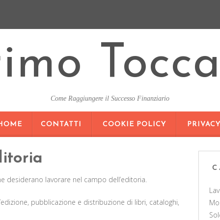
rimo Tocca
Come Raggiungere il Successo Finanziario
SKIP
HOME
CONTATTI
COOKIE POLICY
PRIVAC
TO
CONTENT
itoria
C
e desiderano lavorare nel campo dell’editoria.
La
’edizione, pubblicazione e distribuzione di libri, cataloghi,
Mo
Sol