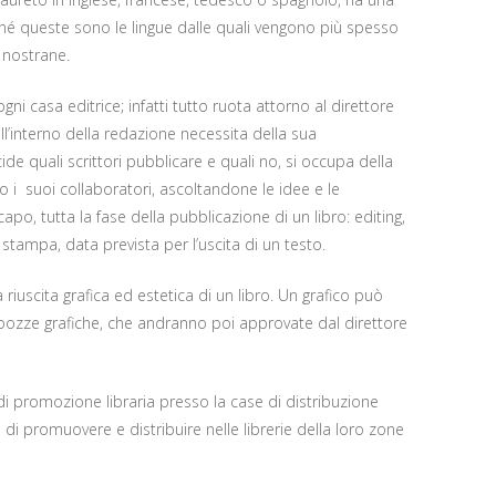
iché queste sono le lingue dalle quali vengono più spesso
e nostrane.
ogni casa editrice; infatti tutto ruota attorno al direttore
ll’interno della redazione necessita della sua
de quali scrittori pubblicare e quali no, si occupa della
 i suoi collaboratori, ascoltandone le idee e le
po, tutta la fase della pubblicazione di un libro: editing,
 stampa, data prevista per l’uscita di un testo.
a riuscita grafica ed estetica di un libro. Un grafico può
 bozze grafiche, che andranno poi approvate dal direttore
di promozione libraria presso la case di distribuzione
 di promuovere e distribuire nelle librerie della loro zone