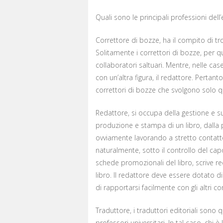
Quali sono le principali professioni dell’
Correttore di bozze, ha il compito di tro
Solitamente i correttori di bozze, per q
collaboratori saltuari. Mentre, nelle case
con un’altra figura, il redattore. Pertant
correttori di bozze che svolgono solo 
Redattore, si occupa della gestione e sup
produzione e stampa di un libro, dalla p
ovviamente lavorando a stretto contatto 
naturalmente, sotto il controllo del capo
schede promozionali del libro, scrive re
libro. Il redattore deve essere dotato di 
di rapportarsi facilmente con gli altri 
Traduttore, i traduttori editoriali sono 
professori universitari. In tal caso, chi