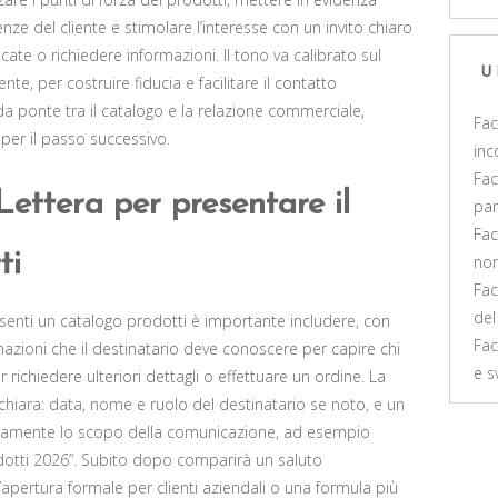
enze del cliente e stimolare l’interesse con un invito chiaro
ate o richiedere informazioni. Il tono va calibrato sul
U
te, per costruire fiducia e facilitare il contatto
 da ponte tra il catalogo e la relazione commerciale,
Fac
 per il passo successivo.
inc
Fac
ettera per presentare il
par
Fac
​​
non
Fac
del
esenti un catalogo prodotti è importante includere, con
Fac
rmazioni che il destinatario deve conoscere per capire chi
e s
richiedere ulteriori dettagli o effettuare un ordine. La
 chiara: data, nome e ruolo del destinatario se noto, e un
atamente lo scopo della comunicazione, ad esempio
dotti 2026”. Subito dopo comparirà un saluto
n’apertura formale per clienti aziendali o una formula più