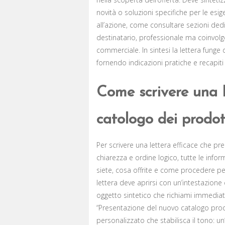
novità o soluzioni specifiche per le esig
all’azione, come consultare sezioni dedic
destinatario, professionale ma coinvolgen
commerciale. In sintesi la lettera funge
fornendo indicazioni pratiche e recapiti
Come scrivere una L
catologo dei prodotti
Per scrivere una lettera efficace che pr
chiarezza e ordine logico, tutte le info
siete, cosa offrite e come procedere per 
lettera deve aprirsi con un’intestazione
oggetto sintetico che richiami immedi
“Presentazione del nuovo catalogo pro
personalizzato che stabilisca il tono: u