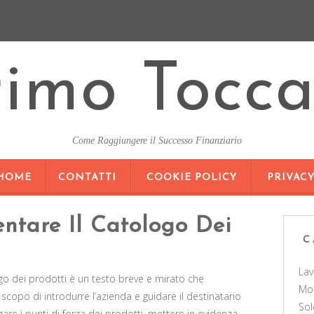
rimo Tocca
Come Raggiungere il Successo Finanziario
SKIP
HOME
CONTATTI
COOKIE POLICY
PRIVAC
TO
CONTENT
entare Il Catologo Dei
C
La
go dei prodotti è un testo breve e mirato che
Mo
scopo di introdurre l’azienda e guidare il destinatario
Sol
zzare i punti di forza dei prodotti, mettere in evidenza