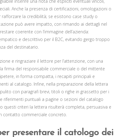
liabile inserire una nota che espliciti eventuali vincoli,
iali. Anche la presenza di certificazioni, omologazioni o
afforzare la credibilità; se esistono case study o
itazione può avere impatto, con rimando ai dettagli nel
 restare coerente con l’immagine dell’azienda:
 empatico e descrittivo per il B2C, evitando gergo troppo
za del destinatario.
zione e ringraziare il lettore per l’attenzione, con una
la firma del responsabile commerciale o del mittente
petere, in forma compatta, i recapiti principali e
menti al catalogo. Infine, nella preparazione della lettera
ulito con paragrafi brevi, titoli o righe in grassetto per i
 e riferimenti puntuali a pagine o sezioni del catalogo
 questi criteri la lettera risulterà completa, persuasiva e
 un contatto commerciale concreto.
er presentare il catologo dei