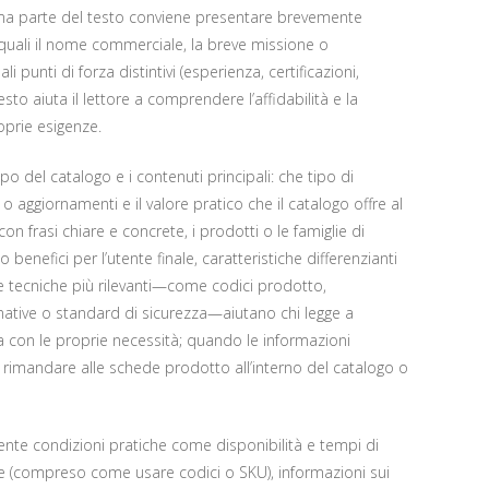
rima parte del testo conviene presentare brevemente
 quali il nome commerciale, la breve missione o
punti di forza distintivi (esperienza, certificazioni,
sto aiuta il lettore a comprendere l’affidabilità e la
oprie esigenze.
po del catalogo e i contenuti principali: che tipo di
o aggiornamenti e il valore pratico che il catalogo offre al
on frasi chiare e concrete, i prodotti o le famiglie di
 benefici per l’utente finale, caratteristiche differenzianti
che tecniche più rilevanti—come codici prodotto,
rmative o standard di sicurezza—aiutano chi legge a
 con le proprie necessità; quando le informazioni
rimandare alle schede prodotto all’interno del catalogo o
nte condizioni pratiche come disponibilità e tempi di
 (compreso come usare codici o SKU), informazioni sui