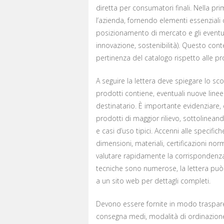
diretta per consumatori finali. Nella p
l’azienda, fornendo elementi essenziali
posizionamento di mercato e gli eventuali 
innovazione, sostenibilità). Questo conte
pertinenza del catalogo rispetto alle pr
A seguire la lettera deve spiegare lo sco
prodotti contiene, eventuali nuove linee 
destinatario. È importante evidenziare, c
prodotti di maggior rilievo, sottolineando
e casi d’uso tipici. Accenni alle specifi
dimensioni, materiali, certificazioni no
valutare rapidamente la corrispondenza
tecniche sono numerose, la lettera può 
a un sito web per dettagli completi.
Devono essere fornite in modo traspare
consegna medi, modalità di ordinazione