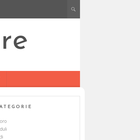
re
Y
ATEGORIE
voro
duli
di