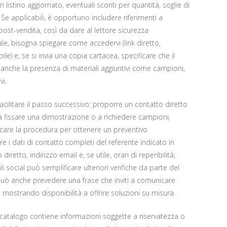
listino aggiornato, eventuali sconti per quantità, soglie di
e applicabili, è opportuno includere riferimenti a
post-vendita, così da dare al lettore sicurezza
ale, bisogna spiegare come accedervi (link diretto,
e) e, se si invia una copia cartacea, specificare che il
re anche la presenza di materiali aggiuntivi come campioni,
i.
facilitare il passo successivo: proporre un contatto diretto
a fissare una dimostrazione o a richiedere campioni,
dicare la procedura per ottenere un preventivo
 i dati di contatto completi del referente indicato in
iretto, indirizzo email e, se utile, orari di reperibilità;
li social può semplificare ulteriori verifiche da parte del
i può anche prevedere una frase che inviti a comunicare
, mostrando disponibilità a offrire soluzioni su misura.
il catalogo contiene informazioni soggette a riservatezza o