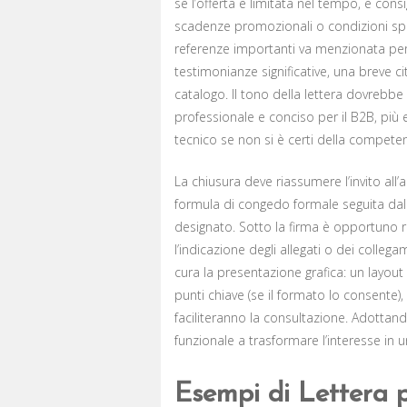
se l’offerta è limitata nel tempo, è consig
scadenze promozionali o condizioni spec
referenze importanti va menzionata per r
testimonianze significative, una breve c
catalogo. Il tono della lettera dovrebbe
professionale e conciso per il B2B, più
tecnico se non si è certi della competen
La chiusura deve riassumere l’invito all’a
formula di congedo formale seguita dal
designato. Sotto la firma è opportuno ri
l’indicazione degli allegati o dei collega
cura la presentazione grafica: un layout p
punti chiave (se il formato lo consente),
faciliteranno la consultazione. Adottando
funzionale a trasformare l’interesse in
Esempi di Lettera p