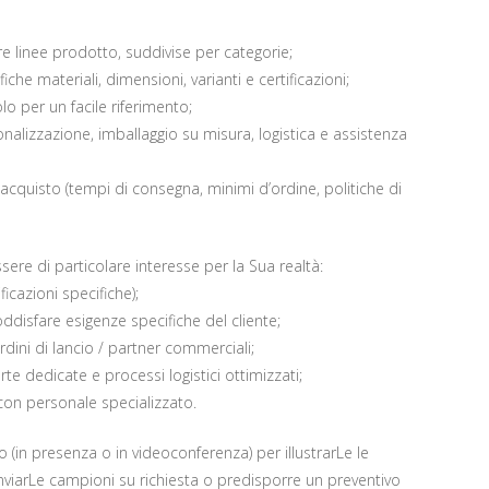
 linee prodotto, suddivise per categorie;
che materiali, dimensioni, varianti e certificazioni;
lo per un facile riferimento;
sonalizzazione, imballaggio su misura, logistica e assistenza
acquisto (tempi di consegna, minimi d’ordine, politiche di
ere di particolare interesse per la Sua realtà:
ficazioni specifiche);
oddisfare esigenze specifiche del cliente;
rdini di lancio / partner commerciali;
te dedicate e processi logistici ottimizzati;
con personale specializzato.
 (in presenza o in videoconferenza) per illustrarLe le
inviarLe campioni su richiesta o predisporre un preventivo