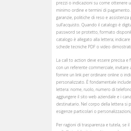
prezzi o indicazioni su come ottenere un 
minimo ordine e termini di pagamento. S
garanzie, politiche di reso e assistenza 
sull’acquisto. Quando il catalogo è digit
password se protetto, formato disponibil
catalogo è allegato alla lettera; indica
schede tecniche PDF o video dimostrativ
La call to action deve essere precisa e 
con un referente commerciale, invitare 
fornire un link per ordinare online o in
personalizzato. È fondamentale includere
lettera: nome, ruolo, numero di telefono d
aggiungere il sito web aziendale e i cana
destinatario. Nel corpo della lettera s
esigenze particolari o personalizzazioni
Per ragioni di trasparenza e tutela, se 