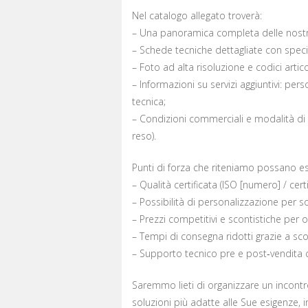
Nel catalogo allegato troverà:
– Una panoramica completa delle nostre
– Schede tecniche dettagliate con specifi
– Foto ad alta risoluzione e codici artico
– Informazioni su servizi aggiuntivi: per
tecnica;
– Condizioni commerciali e modalità di 
reso).
Punti di forza che riteniamo possano ess
– Qualità certificata (ISO [numero] / certi
– Possibilità di personalizzazione per s
– Prezzi competitivi e scontistiche per o
– Tempi di consegna ridotti grazie a scor
– Supporto tecnico pre e post‑vendita 
Saremmo lieti di organizzare un incontro
soluzioni più adatte alle Sue esigenze, 