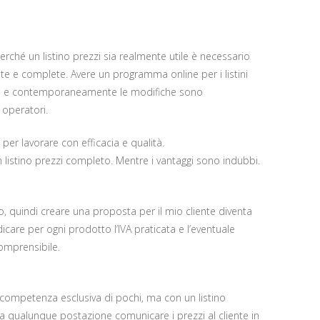
 Perché un listino prezzi sia realmente utile è necessario
e e complete. Avere un programma online per i listini
o e contemporaneamente le modifiche sono
 operatori.
per lavorare con efficacia e qualità.
 listino prezzi completo. Mentre i vantaggi sono indubbi.
, quindi creare una proposta per il mio cliente diventa
ndicare per ogni prodotto l’IVA praticata e l’eventuale
omprensibile.
 competenza esclusiva di pochi, ma con un listino
a qualunque postazione comunicare i prezzi al cliente in