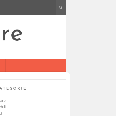
re
Y
ATEGORIE
voro
duli
di