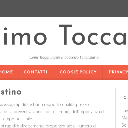
rimo Tocca
Come Raggiungere il Successo Finanziario
SKIP
HOME
CONTATTI
COOKIE POLICY
PRIVAC
TO
CONTENT
stino
C
 chiarezza, rapidità e buon rapporto qualità-prezzo.
La
ica della preventivazione , per esempio, dell’importanza di
Mo
or tempo possibile.
Sol
pi rapidi è direttamente proporzionale al numero di