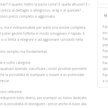
tari? A quanto metto la pasta corta? E quella all’uovo? E i
ezzi al dettaglio o all’ingrosso, al kg o al quintale? …
stino prezzi completo e aggiornato.
U
Fac
no, ma è indispensabile per avere una visione completa
inc
r poter gestire l’offerta in modo omogeneo e rapido. E
Fac
 ci si limita a integrare e ad aggiornare i prodotti nella
par
Fac
e sono semplici ma fondamentali.
non
ie e sotto categorie.
Fac
qualsiasi azienda: classificare i nostri prodotti permette
del
anche la possibilità di stampare o inviare a un potenziale
Fac
eresse.
e s
ostro referente.
redisporre listini diversi, per esempio un listino dedicato
 con la possibilità di distinguere i prezzi anche in base alla