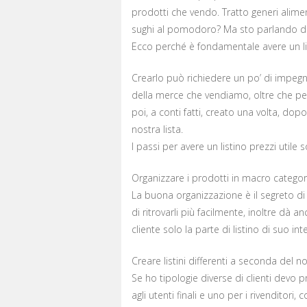
prodotti che vendo. Tratto generi alimen
sughi al pomodoro? Ma sto parlando di pr
Ecco perché è fondamentale avere un li
Crearlo può richiedere un po’ di impeg
della merce che vendiamo, oltre che pe
poi, a conti fatti, creato una volta, dopo
nostra lista.
I passi per avere un listino prezzi util
Organizzare i prodotti in macro categor
La buona organizzazione è il segreto di 
di ritrovarli più facilmente, inoltre dà 
cliente solo la parte di listino di suo int
Creare listini differenti a seconda del n
Se ho tipologie diverse di clienti devo p
agli utenti finali e uno per i rivenditori,