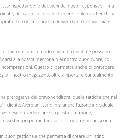
 star rispettando le decisioni dei nostri responsabili, ma
cliente, del capo – di dover chiedere conferma. Per chi ha
oprattutto con la sicurezza di aver dato direttive chiare
i di merce e fare in modo che tutti i clienti ne possano
ffidarsi alla nostra memoria o al nostro buon cuore, col
re incomprensioni. Questo ci permette anche di prevedere
glio il nostro magazzino, oltre a riportare puntualmente
a prerogativa del bravo venditore, quelle tattiche che nel
’ il cliente. Avere un listino, ma anche l’azione individuale
ntivo deve prevedere anche questa situazione,
llo stesso tempo permettendoci di proporre anche sconti
n buon gestionale che permetta di creare un listino