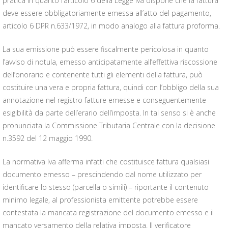
pratica in quanto l’articolo 6 della Legge Iva dispone che la fattura
deve essere obbligatoriamente emessa all’atto del pagamento,
articolo 6 DPR n.633/1972
, in modo analogo alla
fattura proforma
.
La sua emissione può essere fiscalmente pericolosa in quanto
l’avviso di notula, emesso anticipatamente all’effettiva riscossione
dell’onorario e contenente tutti gli elementi della fattura, può
costituire una vera e propria fattura, quindi con l’obbligo della sua
annotazione nel registro fatture emesse e conseguentemente
esigibilità da parte dell’erario dell’imposta. In tal senso si è anche
pronunciata la Commissione Tributaria Centrale con la decisione
n.3592 del 12 maggio 1990.
La normativa Iva afferma infatti che costituisce fattura qualsiasi
documento emesso – prescindendo dal nome utilizzato per
identificare lo stesso (parcella o simili) – riportante il contenuto
minimo legale, al professionista emittente potrebbe essere
contestata la mancata registrazione del documento emesso e il
mancato versamento della relativa imposta. Il verificatore