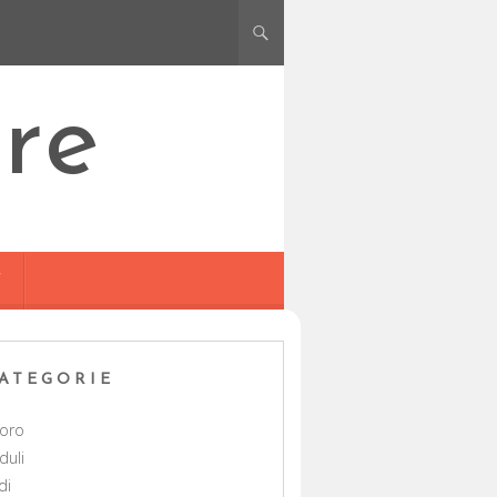
re
Y
ATEGORIE
voro
duli
di