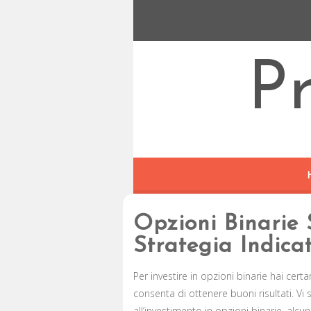
P
Opzioni Binarie
Strategia Indic
Per investire in opzioni binarie hai cert
consenta di ottenere buoni risultati. Vi
all’investimento in opzioni binarie, alc