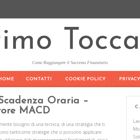
rimo Tocca
Come Raggiungere il Successo Finanziario
SKIP
HOME
CONTATTI
COOKIE POLICY
PRIVAC
TO
CONTENT
 Scadenza Oraria –
C
atore MACD
La
amente bisogno di una tecnica, di una strategia che ti
Mo
 sono tantissime strategie che si possono applicare
Sol
une utilizzano dati macroeconomici fondamentali, ossia,