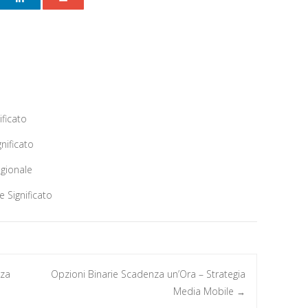
ificato
nificato
agionale
 Significato
nza
Opzioni Binarie Scadenza un’Ora – Strategia
Media Mobile
→