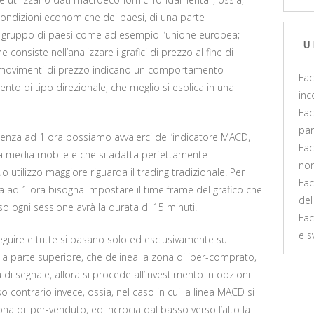
condizioni economiche dei paesi, di una parte
n gruppo di paesi come ad esempio l’unione europea;
U
he consiste nell’analizzare i grafici di prezzo al fine di
e i movimenti di prezzo indicano un comportamento
Fac
to di tipo direzionale, che meglio si esplica in una
inc
Fac
par
adenza ad 1 ora possiamo avvalerci dell’indicatore MACD,
Fac
lla media mobile e che si adatta perfettamente
non
uo utilizzo maggiore riguarda il trading tradizionale. Per
Fac
za ad 1 ora bisogna impostare il time frame del grafico che
del
o ogni sessione avrà la durata di 15 minuti.
Fac
e s
guire e tutte si basano solo ed esclusivamente sul
ella parte superiore, che delinea la zona di iper-comprato,
ea di segnale, allora si procede all’investimento in opzioni
o contrario invece, ossia, nel caso in cui la linea MACD si
ona di iper-venduto, ed incrocia dal basso verso l’alto la