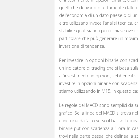
quelli che derivano direttamente dalle 
dell’economia di un dato paese o di u
altre utilizzano invece l’analisi tecnica, c
stabilire quali siano i punti chiave ov
particolare che può generare un movimen
inversione di tendenza.
Per investire in opzioni binarie con sc
un indicatore di trading che si basa su
all’investimento in opzioni, sebbene il s
investire in opzioni binarie con scaden
stiamo utilizzando in M15, in questo cas
Le regole del MACD sono semplici da se
grafico. Se la linea del MACD si trova n
e incrocia dall’alto verso il basso la lin
binarie put con scadenza a 1 ora. In cas
trovi nella parte bassa, che delinea la z