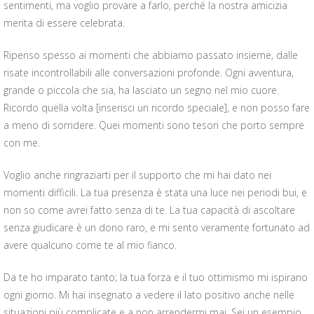
sentimenti, ma voglio provare a farlo, perché la nostra amicizia
merita di essere celebrata.
Ripenso spesso ai momenti che abbiamo passato insieme, dalle
risate incontrollabili alle conversazioni profonde. Ogni avventura,
grande o piccola che sia, ha lasciato un segno nel mio cuore.
Ricordo quella volta [inserisci un ricordo speciale], e non posso fare
a meno di sorridere. Quei momenti sono tesori che porto sempre
con me.
Voglio anche ringraziarti per il supporto che mi hai dato nei
momenti difficili. La tua presenza è stata una luce nei periodi bui, e
non so come avrei fatto senza di te. La tua capacità di ascoltare
senza giudicare è un dono raro, e mi sento veramente fortunato ad
avere qualcuno come te al mio fianco.
Da te ho imparato tanto; la tua forza e il tuo ottimismo mi ispirano
ogni giorno. Mi hai insegnato a vedere il lato positivo anche nelle
situazioni più complicate e a non arrendermi mai. Sei un esempio