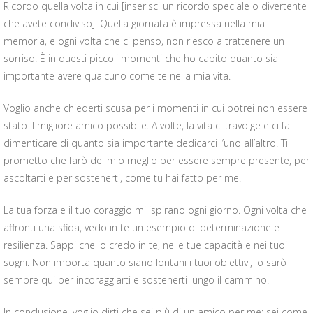
Ricordo quella volta in cui [inserisci un ricordo speciale o divertente
che avete condiviso]. Quella giornata è impressa nella mia
memoria, e ogni volta che ci penso, non riesco a trattenere un
sorriso. È in questi piccoli momenti che ho capito quanto sia
importante avere qualcuno come te nella mia vita.
Voglio anche chiederti scusa per i momenti in cui potrei non essere
stato il migliore amico possibile. A volte, la vita ci travolge e ci fa
dimenticare di quanto sia importante dedicarci l’uno all’altro. Ti
prometto che farò del mio meglio per essere sempre presente, per
ascoltarti e per sostenerti, come tu hai fatto per me.
La tua forza e il tuo coraggio mi ispirano ogni giorno. Ogni volta che
affronti una sfida, vedo in te un esempio di determinazione e
resilienza. Sappi che io credo in te, nelle tue capacità e nei tuoi
sogni. Non importa quanto siano lontani i tuoi obiettivi, io sarò
sempre qui per incoraggiarti e sostenerti lungo il cammino.
In conclusione, voglio dirti che sei più di un amico per me; sei come