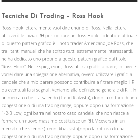
Tecniche Di Trading – Ross Hook
Ross Hook letteralmente vuol dire uncino di Ross. Nella lettura
utilizzerò le iniziali RH per indicare un Ross Hook. L’ideatore ufficiale
di questo pattern grafico è il noto trader Americano Joe Ross, che
tra i tanti manuali che ha scritto (tutti estremamente interessanti),
ne ha dedicato uno proprio a questo pattern grafico dal titolo
“Ross Hook”. Nelle spiegazioni, Ross utilizz i grafici a barre, io invece
vorrei dare una spiegazione alternativa, ovvero utilizzare i grafici a
candele che a mio parere possono contribuire a filtrare meglio il RH
da eventuali falsi segnali. Veniamo alla definizione generale di RH. In
un mercato che sta salendo (Trend Rialzista), dopo la rottura di una
congestione o di una trading range, oppure dopo una formazione
1-2-3 Low, ogni barra nel nostro caso candela, che non riesce a
formare un nuovo massimo costituisce un RH. Viceversa in un
mercato che scende (Trend Ribassista),dopo la rottura di una
congestione o di una trading range oppure dopo una formazione