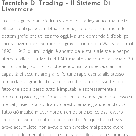
Tecniche Di Trading – Il Sistema Di
Livermore
In questa guida parlerò di un sistema di trading antico ma molto
efficace, dal quale se riflettiamo bene, sono stati tratti molti dei
pattern grafici che utilizziamo oggi. Ma una domanda è d’obbligo,
chi era Livermore? Livermore ha gravitato intorno a Wall Street tra il
1890 – 1943, di umili origini è andato dalle stalle alle stelle per poi
ritornare alla stalla. Morì nel 1940, ma alle sue spalle ha lasciato 30
anni di trading sui mercati ottenendo risultati spettacolari. La
capacità di accumulare grandi fortune rappresenta allo stesso
tempo la sua grande abilità nei mercati ma allo stesso tempo il
fatto che abbia perso tutto è imputabile espressamente al
problema psicologico. Dopo una serie di campagne di successo sui
mercati, insieme ai soldi arrivò presto fama e grande pubblicità.
Tutto ciò inculcò in Livermore un emozione pericolosa, ovvero
credere di avere il controllo del mercato. Per quanta ricchezza
aveva accumulato, non aveva e non avrebbe mai potuto avere il
controllo del mercato, così la sua estrema fiducia e la scomparsa