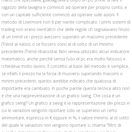
ragazzo della lavagna e cominciò ad operare per proprio conto, e
con un capitale sufficiente cominciò ad operare sulle azioni. Il
metodo di Livermore non è per niente complicato. I primi sistemi di
trading non erano nient’altro che delle regole ch segnalavano l’inizio
di un trend se i prezzi avessero superato un massimo precedente
(Trend al rialzo), o se fossero scesi al di sotto di un minimo
precedente (Trend ribassista). Non veniva utilizzato alcun indicatore
matematico, anche perchè senza l’uso di pc era molto faticoso e
rchiedeva molto lavoro. Il concetto al base del metodo è semplice,
se infatti il prezzo ha la forza di muoversi superando massimi o
minimi precedenti, questo avrebbe indicato che qualcosa di
importante era cambiato. In poche parole questa tecnica altro non
è che una rappresentazione di un grafico swing. Che cosa è un
grafico swing? Un grafico a swing è la rappresentazione dei prezzi in
cui le variazioni vengono riportare solo se superano un certo
ammontare, espresso in € oppure in %, il valore minimo al di sotto
del quale le variazioni non vengono riportare si chiama “filtro di