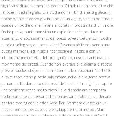
significativi di avanzamento e declino. Gli habits non sono altro che
i moderni pattern grafici che studiamo nei libri di analisi grafica. In
poche parole il prezzo gira intorno ad un valore, sale un pochino e
scende un pochino, ma rimane ancorato in prossimità di un valore,
finchè per l’appunto non si ha un esplosione che produce un
alzamento o abbassamento dei prezzi ovvero dei trend, in poche
parole trading range e congestioni. Essendo abile ed avendo una
buona memoria, egli iniziò a riconoscere gli habits e con un
interpretazone corretta del loro significato, riuscì ad anticipare il
movimento dei prezzi. Quando non lavorava alla lavagna, si recava
presso i bucket shops a scommettere sulle quotazioni. Nel 1890 i
bucket shop erano piccole sale private, nel quale la gente poteva
puntare sull’andamento dei prezzi delle azioni. I margini per aprire
una posizione erano molto piccoli, e la clientela era composta
esclusivamente da persone che non avevano abbastanza denaro
per fare trading con le azioni vere. Per Livermore questo era un
mezzo perfetto per applicare e sviluppare i suoi metodi. Man
mano che speculava, guadagnava e dopo un pò smise di fare il