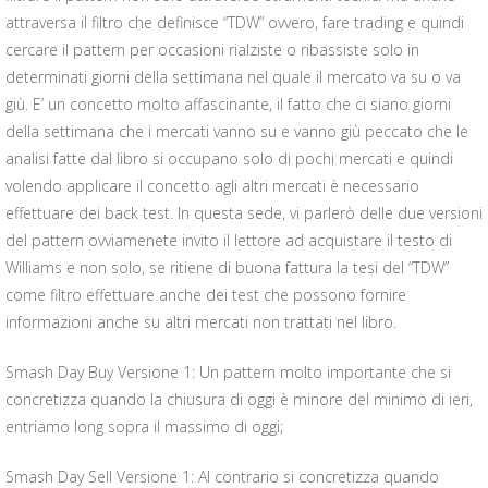
attraversa il filtro che definisce “TDW” ovvero, fare trading e quindi
cercare il pattern per occasioni rialziste o ribassiste solo in
determinati giorni della settimana nel quale il mercato va su o va
giù. E’ un concetto molto affascinante, il fatto che ci siano giorni
della settimana che i mercati vanno su e vanno giù peccato che le
analisi fatte dal libro si occupano solo di pochi mercati e quindi
volendo applicare il concetto agli altri mercati è necessario
effettuare dei back test. In questa sede, vi parlerò delle due versioni
del pattern ovviamenete invito il lettore ad acquistare il testo di
Williams e non solo, se ritiene di buona fattura la tesi del “TDW”
come filtro effettuare anche dei test che possono fornire
informazioni anche su altri mercati non trattati nel libro.
Smash Day Buy Versione 1: Un pattern molto importante che si
concretizza quando la chiusura di oggi è minore del minimo di ieri,
entriamo long sopra il massimo di oggi;
Smash Day Sell Versione 1: Al contrario si concretizza quando