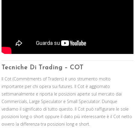
Tecniche Di Trading – COT
Il Cot (Commitments of Traders) è uno strumento molto
importante per chi opera sui futures. Il Cot è aggiornato
settimanalmente e riporta le posizioni aperte sul mercato dai
Commercials, Large Speculator e Small Speculator. Dunque
vediamo il significato di tutto questo. Il Cot può raffigurare le sole
posizioni long o short oppure il dato più interessante è il Cot netto
ovvero la differenza tra posizioni long e short.