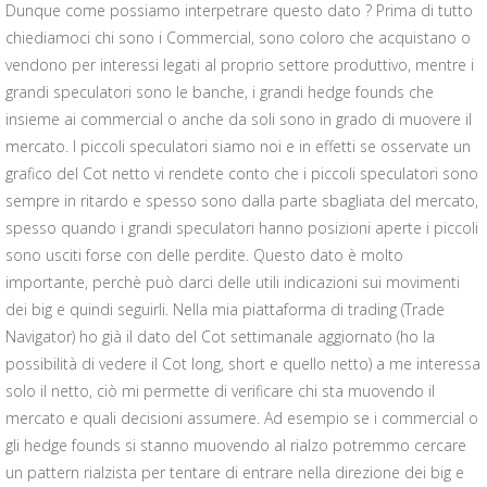
Dunque come possiamo interpetrare questo dato ? Prima di tutto
chiediamoci chi sono i Commercial, sono coloro che acquistano o
vendono per interessi legati al proprio settore produttivo, mentre i
grandi speculatori sono le banche, i grandi hedge founds che
insieme ai commercial o anche da soli sono in grado di muovere il
mercato. I piccoli speculatori siamo noi e in effetti se osservate un
grafico del Cot netto vi rendete conto che i piccoli speculatori sono
sempre in ritardo e spesso sono dalla parte sbagliata del mercato,
spesso quando i grandi speculatori hanno posizioni aperte i piccoli
sono usciti forse con delle perdite. Questo dato è molto
importante, perchè può darci delle utili indicazioni sui movimenti
dei big e quindi seguirli. Nella mia piattaforma di trading (Trade
Navigator) ho già il dato del Cot settimanale aggiornato (ho la
possibilità di vedere il Cot long, short e quello netto) a me interessa
solo il netto, ciò mi permette di verificare chi sta muovendo il
mercato e quali decisioni assumere. Ad esempio se i commercial o
gli hedge founds si stanno muovendo al rialzo potremmo cercare
un pattern rialzista per tentare di entrare nella direzione dei big e