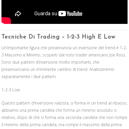
Tecniche Di Trading – 1-2-3 High E Low
Un’importante figura che preannuncia un inversione del trend è 1-2-
3 Massimo e Minimo, scoperti dal noto trader americano Joe Ross.
Sono due pattern d’inversione molto importanti, che
preannunciano un imminente cambio di trend. Analizzeremo
separatamente i due pattern.
1-2-3 Low
Questo pattern d’inversione rialzista, si forma in un trend al ribasso,
abbiamo una prima candela che forma un minimo assoluto o
relativo, dopo di che si forma una seconda candela che non rompe
il minimo della prima candela, ma rompe il massimo della prima