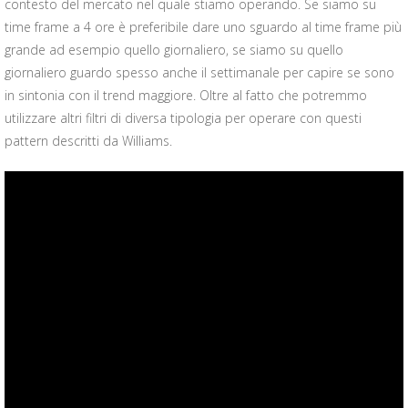
contesto del mercato nel quale stiamo operando. Se siamo su
time frame a 4 ore è preferibile dare uno sguardo al time frame più
grande ad esempio quello giornaliero, se siamo su quello
giornaliero guardo spesso anche il settimanale per capire se sono
in sintonia con il trend maggiore. Oltre al fatto che potremmo
utilizzare altri filtri di diversa tipologia per operare con questi
pattern descritti da Williams.