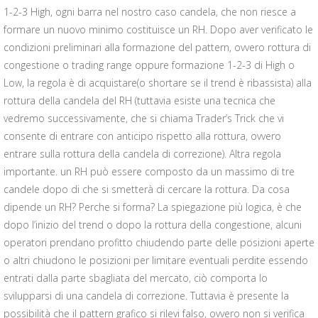
1-2-3 High, ogni barra nel nostro caso candela, che non riesce a
formare un nuovo minimo costituisce un RH. Dopo aver verificato le
condizioni preliminari alla formazione del pattern, ovvero rottura di
congestione o trading range oppure formazione 1-2-3 di High o
Low, la regola è di acquistare(o shortare se il trend è ribassista) alla
rottura della candela del RH (tuttavia esiste una tecnica che
vedremo successivamente, che si chiama Trader’s Trick che vi
consente di entrare con anticipo rispetto alla rottura, ovvero
entrare sulla rottura della candela di correzione). Altra regola
importante. un RH può essere composto da un massimo di tre
candele dopo di che si smetterà di cercare la rottura. Da cosa
dipende un RH? Perche si forma? La spiegazione più logica, è che
dopo l’inizio del trend o dopo la rottura della congestione, alcuni
operatori prendano profitto chiudendo parte delle posizioni aperte
o altri chiudono le posizioni per limitare eventuali perdite essendo
entrati dalla parte sbagliata del mercato, ciò comporta lo
svilupparsi di una candela di correzione. Tuttavia è presente la
possibilità che il pattern grafico si rilevi falso, ovvero non si verifica