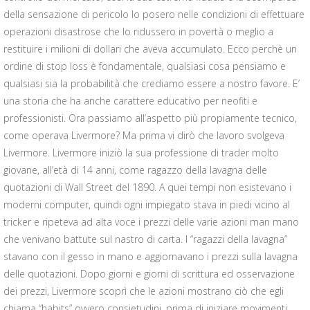
della sensazione di pericolo lo posero nelle condizioni di effettuare
operazioni disastrose che lo ridussero in povertà o meglio a
restituire i milioni di dollari che aveva accumulato. Ecco perchè un
ordine di stop loss è fondamentale, qualsiasi cosa pensiamo e
qualsiasi sia la probabilità che crediamo essere a nostro favore. E’
una storia che ha anche carattere educativo per neofiti e
professionisti. Ora passiamo all’aspetto più propiamente tecnico,
come operava Livermore? Ma prima vi dirò che lavoro svolgeva
Livermore. Livermore iniziò la sua professione di trader molto
giovane, all’età di 14 anni, come ragazzo della lavagna delle
quotazioni di Wall Street del 1890. A quei tempi non esistevano i
moderni computer, quindi ogni impiegato stava in piedi vicino al
tricker e ripeteva ad alta voce i prezzi delle varie azioni man mano
che venivano battute sul nastro di carta. I “ragazzi della lavagna”
stavano con il gesso in mano e aggiornavano i prezzi sulla lavagna
delle quotazioni. Dopo giorni e giorni di scrittura ed osservazione
dei prezzi, Livermore scoprì che le azioni mostrano ciò che egli
chiama “habits” ovvero consietudini, prima di iniziare movimenti