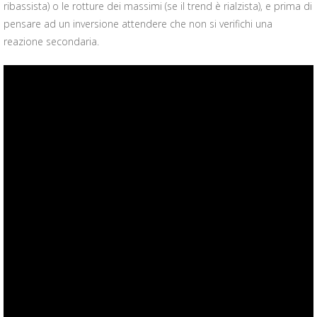
ribassista) o le rotture dei massimi (se il trend è rialzista), e prima di
pensare ad un inversione attendere che non si verifichi una
reazione secondaria.